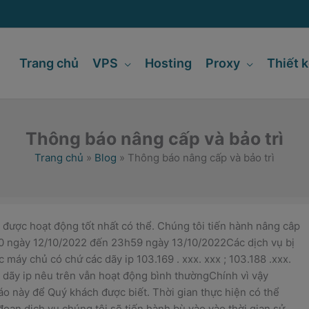
Trang chủ
VPS
Hosting
Proxy
Thiết 
Thông báo nâng cấp và bảo trì
Trang chủ
»
Blog
»
Thông báo nâng cấp và bảo trì
ược hoạt động tốt nhất có thể. Chúng tôi tiến hành nâng câp
h00 ngày 12/10/2022 đến 23h59 ngày 13/10/2022Các dịch vụ bị
máy chủ có chứ các dãy ip 103.169 . xxx. xxx ; 103.188 .xxx.
c dãy ip nêu trên vẫn hoạt động bình thườngChính vì vậy
áo này để Quý khách được biết. Thời gian thực hiện có thể
oạn dịch vụ chúng tôi sẽ tiến hành bù vào vào thời gian sử