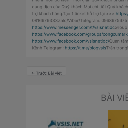
dụng dịch của Quý khách.Mọi chi tiết Quý khách 
trợ khách hàng.Tạo 1 ticket hỗ trợ tại >>>
https:
0816679333Zalo/Viber/Telegram: 096867567
https://www.messenger.com/t/vsisnetidc
Group 
https://www.facebook.com/groups/congcumark
https://www.facebook.com/vsisnetidc/
Quan tâm
Kênh Telegram:
https://t.me/blogvsis
Trân trọng
←
Trước Bài viết
BÀI V