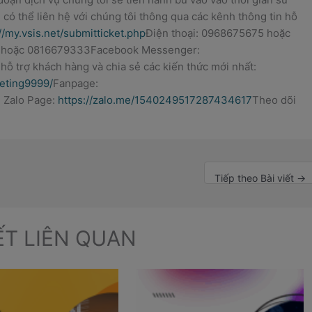
có thể liên hệ với chúng tôi thông qua các kênh thông tin hỗ
//my.vsis.net/submitticket.php
Điện thoại: 0968675675 hoặc
5 hoặc 0816679333Facebook Messenger:
hỗ trợ khách hàng và chia sẻ các kiến thức mới nhất:
eting9999/
Fanpage:
 Zalo Page:
https://zalo.me/1540249517287434617
Theo dõi
!
Tiếp theo Bài viết
→
IẾT LIÊN QUAN