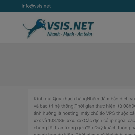
Nhảy
info@vsis.net
tới
nội
dung
Kính gửi Quý khách hàngNhằm đảm bảo dịch vụ đ
và bảo trì hệ thống.Thời gian thực hiện: từ 08
ảnh hưởng là hosting, máy chủ ảo VPS thuộc các 
xxx và 103.189. xxx. xxxCác dịch có ip ngoài cá
chúng tôi trân trọng gửi đến Quý khách thông b
nhanh hơn dự kiến. Thời gian quý khách bị dán đ